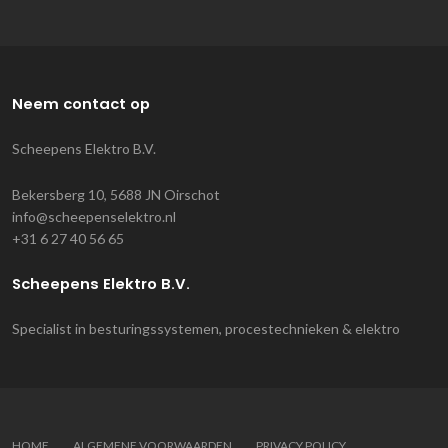
Neem contact op
Scheepens Elektro B.V.
Bekersberg 10, 5688 JN Oirschot
info@scheepenselektro.nl
+31 6 27 40 56 65
Scheepens Elektro B.V.
Specialist in besturingssystemen, procestechnieken & elektro
HOME
ALGEMENE VOORWAARDEN
PRIVACY POLICY